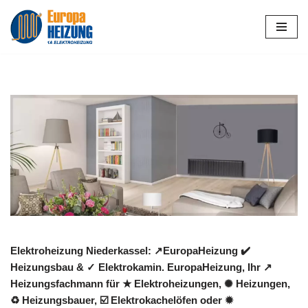
Zum
Inhalt
springen
Elektroheizung Niederkassel: ↗️EuropaHeizung ✔️
Heizungsbau & ✓ Elektrokamin. EuropaHeizung, Ihr ↗️
Heizungsfachmann für ★ Elektroheizungen, ✺ Heizungen,
♻ Heizungsbauer, ☑️ Elektrokachelöfen oder ✹