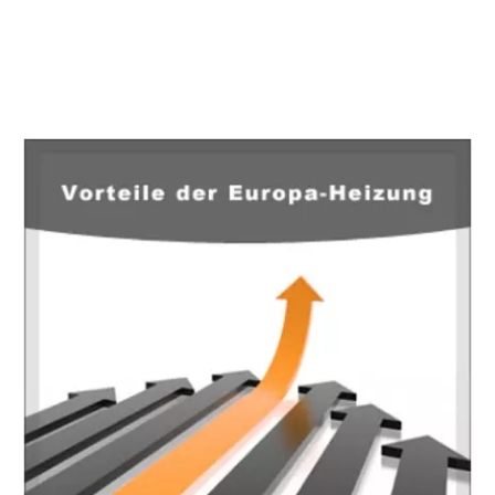
EuropaHeizung