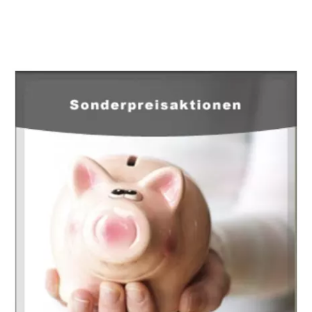
EuropaHeizung