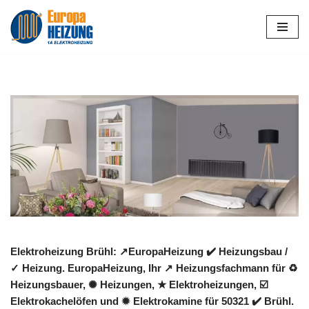
Zum
Inhalt
springen
Elektroheizung Brühl: ↗️EuropaHeizung ✔️ Heizungsbau /
✓ Heizung. EuropaHeizung, Ihr ↗️ Heizungsfachmann für ♻
Heizungsbauer, ✺ Heizungen, ★ Elektroheizungen, ☑️
Elektrokachelöfen und ✹ Elektrokamine für 50321 ✔️ Brühl.