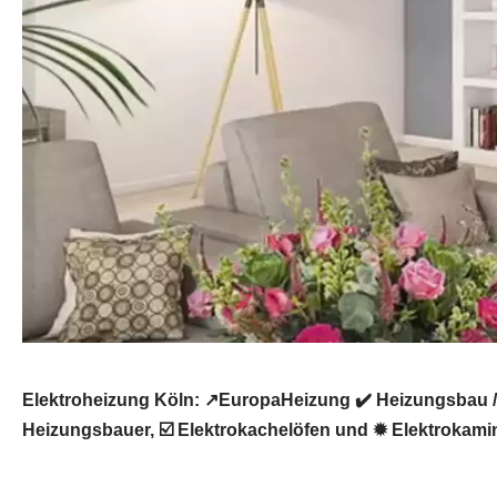
Elektroheizung Köln: ↗️EuropaHeizung ✔️ Heizungsbau /
Heizungsbauer, ☑️ Elektrokachelöfen und ✹ Elektrokamin