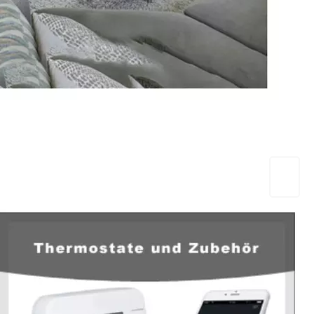
EuropaHeizung