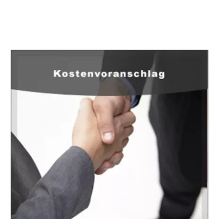
EuropaHeizung