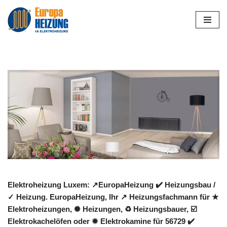
Zum
Inhalt
springen
Elektroheizung Luxem: ↗️EuropaHeizung ✔️ Heizungsbau /
✓ Heizung. EuropaHeizung, Ihr ↗️ Heizungsfachmann für ★
Elektroheizungen, ✺ Heizungen, ♻ Heizungsbauer, ☑️
Elektrokachelöfen oder ✹ Elektrokamine für 56729 ✔️