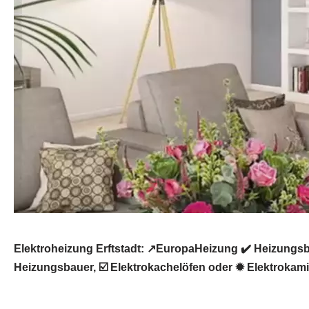
Elektroheizung Erftstadt: ↗️EuropaHeizung ✔️ Heizungs
Heizungsbauer, ☑️ Elektrokachelöfen oder ✹ Elektrokamin