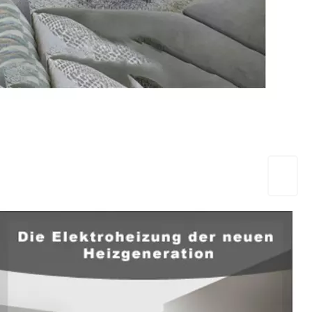
EuropaHeizung