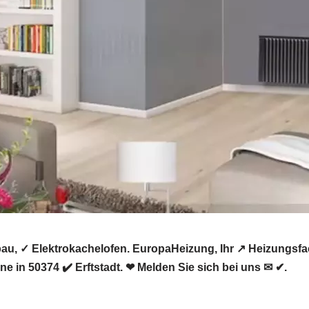
bau, ✓ Elektrokachelofen. EuropaHeizung, Ihr ↗️ Heizungs
e in 50374 ✔️ Erftstadt. ❤ Melden Sie sich bei uns ✉ ✔.