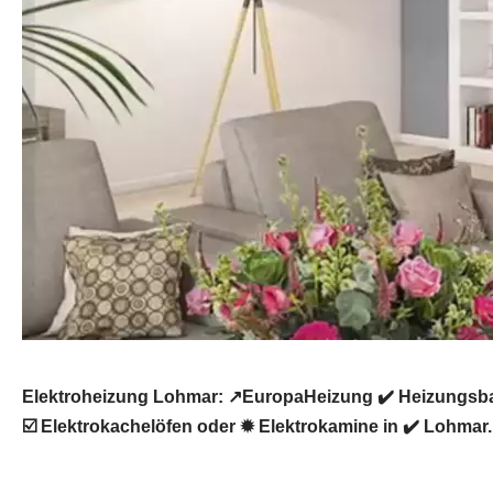
Elektroheizung Lohmar: ↗️EuropaHeizung ✔️ Heizungsba
☑️ Elektrokachelöfen oder ✹ Elektrokamine in ✔️ Lohmar.