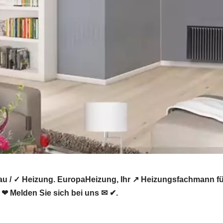
u / ✓ Heizung. EuropaHeizung, Ihr ↗️ Heizungsfachmann f
 ❤ Melden Sie sich bei uns ✉ ✔.