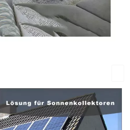
EuropaHeizung