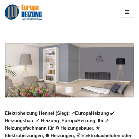
Zum
Inhalt
springen
Elektroheizung Hennef (Sieg): ↗️EuropaHeizung ✔️
Heizungsbau, ✓ Heizung. EuropaHeizung, Ihr ↗️
Heizungsfachmann für ♻ Heizungsbauer, ★
Elektroheizungen, ✺ Heizungen, ☑️ Elektrokachelöfen oder