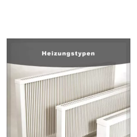
EuropaHeizung