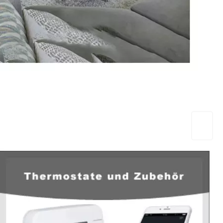
EuropaHeizung