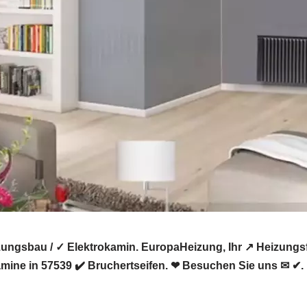
zungsbau / ✓ Elektrokamin. EuropaHeizung, Ihr ↗️ Heizun
amine in 57539 ✔️ Bruchertseifen. ❤ Besuchen Sie uns ✉ ✔.