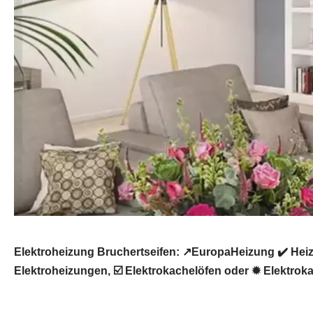
Elektroheizung Bruchertseifen: ↗️EuropaHeizung ✔️ Hei
Elektroheizungen, ☑️ Elektrokachelöfen oder ✹ Elektrok