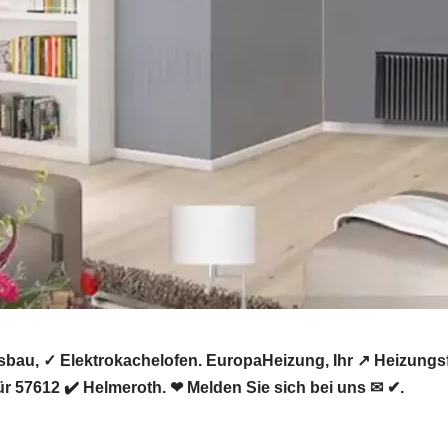
sbau, ✓ Elektrokachelofen. EuropaHeizung, Ihr ↗️ Heizung
r 57612 ✔️ Helmeroth. ❤ Melden Sie sich bei uns ✉ ✔.