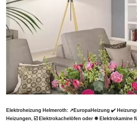
Elektroheizung Helmeroth: ↗️EuropaHeizung ✔️ Heizung
Heizungen, ☑️ Elektrokachelöfen oder ✹ Elektrokamine fü