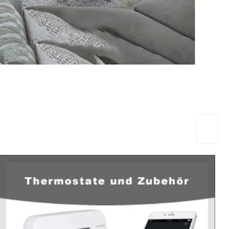
EuropaHeizung