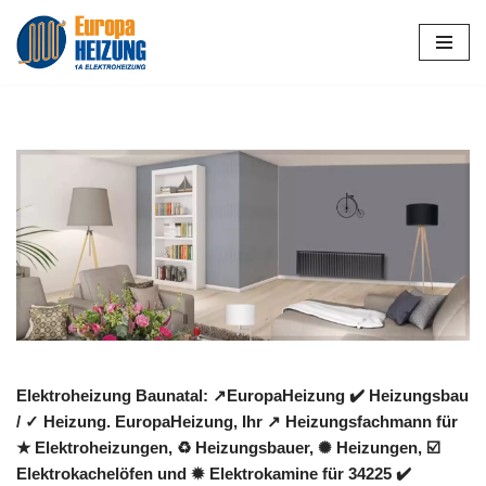
Zum
Inhalt
springen
Elektroheizung Baunatal: ↗️EuropaHeizung ✔️ Heizungsbau
/ ✓ Heizung. EuropaHeizung, Ihr ↗️ Heizungsfachmann für
★ Elektroheizungen, ♻ Heizungsbauer, ✺ Heizungen, ☑️
Elektrokachelöfen und ✹ Elektrokamine für 34225 ✔️