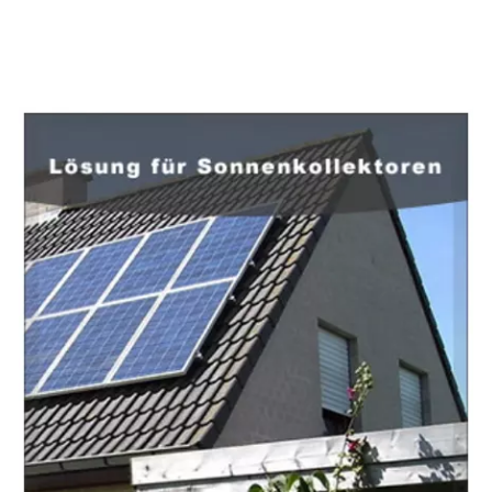
EuropaHeizung