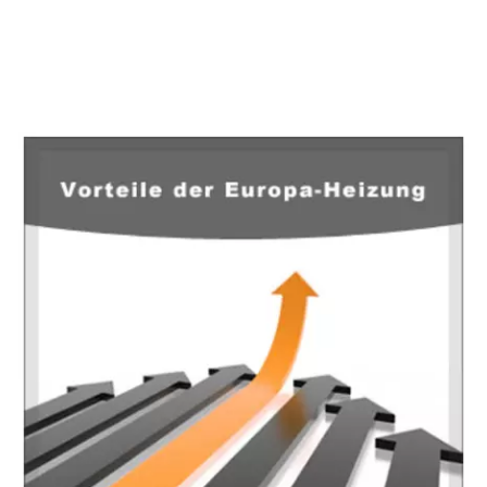
EuropaHeizung