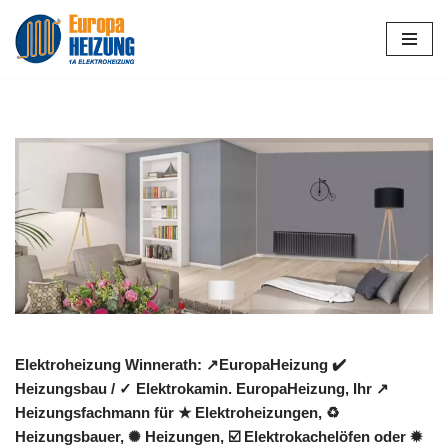
Zum
Inhalt
springen
Elektroheizung Winnerath: ↗️EuropaHeizung ✔️
Heizungsbau / ✓ Elektrokamin. EuropaHeizung, Ihr ↗️
Heizungsfachmann für ★ Elektroheizungen, ♻
Heizungsbauer, ✺ Heizungen, ☑️ Elektrokachelöfen oder ✹