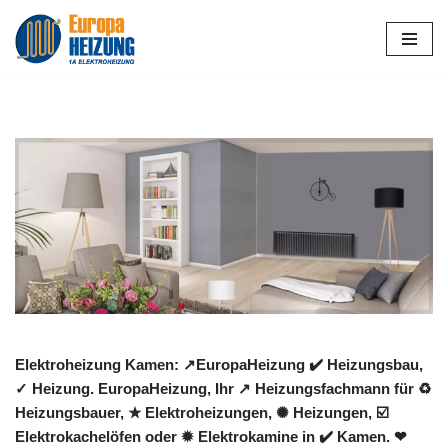
Zum
Inhalt
springen
Elektroheizung Kamen: ↗️EuropaHeizung ✔️ Heizungsbau,
✓ Heizung. EuropaHeizung, Ihr ↗️ Heizungsfachmann für ♻
Heizungsbauer, ★ Elektroheizungen, ✺ Heizungen, ☑️
Elektrokachelöfen oder ✹ Elektrokamine in ✔️ Kamen. ❤