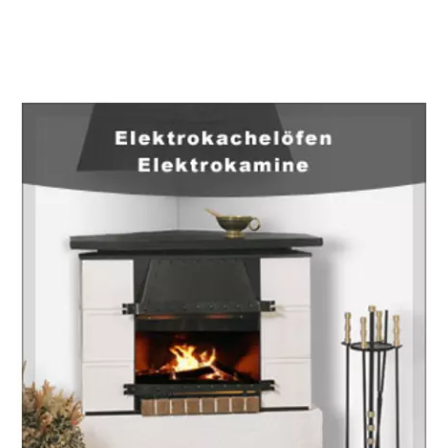
EuropaHeizung