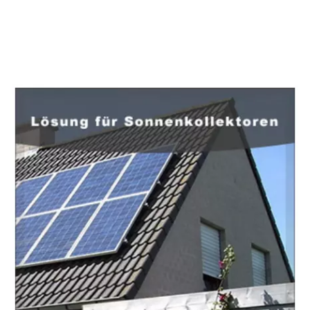
EuropaHeizung