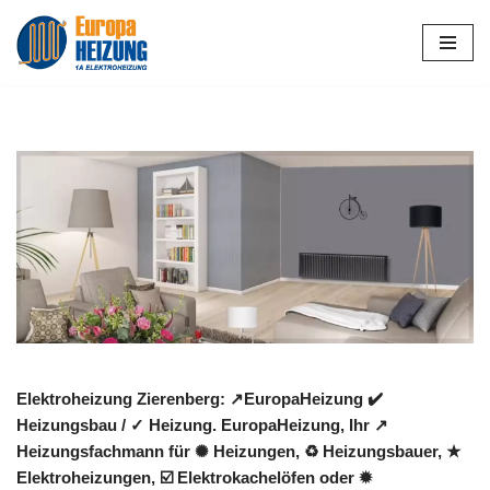
Zum
Inhalt
springen
Elektroheizung Zierenberg: ↗️EuropaHeizung ✔️
Heizungsbau / ✓ Heizung. EuropaHeizung, Ihr ↗️
Heizungsfachmann für ✺ Heizungen, ♻ Heizungsbauer, ★
Elektroheizungen, ☑️ Elektrokachelöfen oder ✹