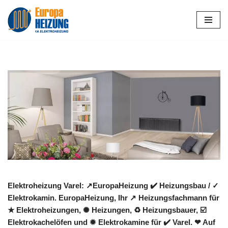
Zum
Inhalt
springen
Elektroheizung Varel: ↗️EuropaHeizung ✔️ Heizungsbau / ✓
Elektrokamin. EuropaHeizung, Ihr ↗️ Heizungsfachmann für
★ Elektroheizungen, ✺ Heizungen, ♻ Heizungsbauer, ☑️
Elektrokachelöfen und ✹ Elektrokamine für ✔️ Varel. ❤ Auf