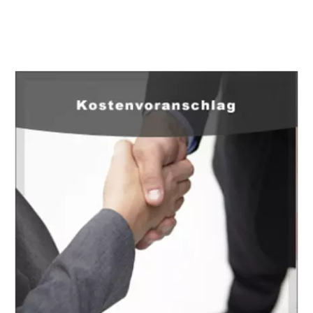
EuropaHeizung