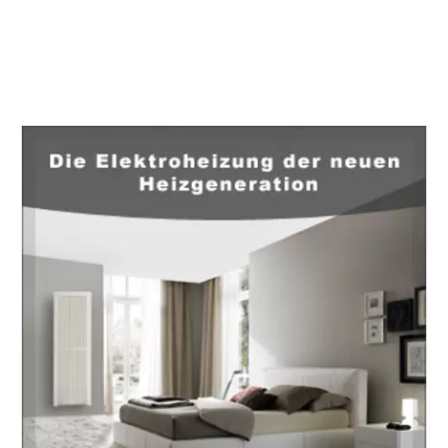
EuropaHeizung