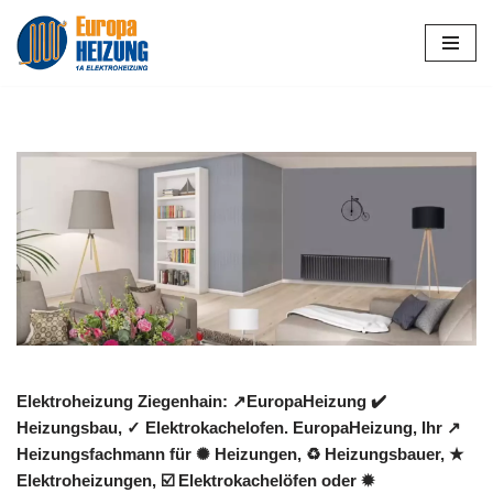
Zum
Inhalt
springen
Elektroheizung Ziegenhain: ↗️EuropaHeizung ✔️
Heizungsbau, ✓ Elektrokachelofen. EuropaHeizung, Ihr ↗️
Heizungsfachmann für ✺ Heizungen, ♻ Heizungsbauer, ★
Elektroheizungen, ☑️ Elektrokachelöfen oder ✹