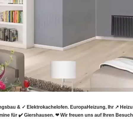
ngsbau & ✓ Elektrokachelofen. EuropaHeizung, Ihr ↗️ Hei
mine für ✔️ Giershausen. ❤ Wir freuen uns auf Ihren Besuch