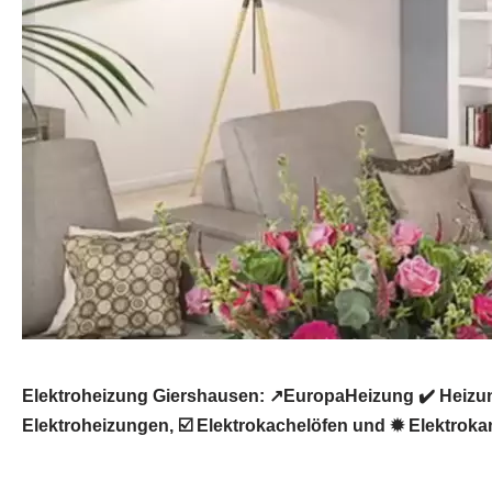
Elektroheizung Giershausen: ↗️EuropaHeizung ✔️ Heizu
Elektroheizungen, ☑️ Elektrokachelöfen und ✹ Elektroka