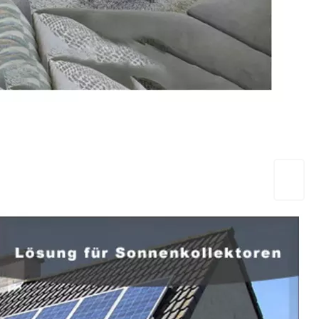
EuropaHeizung