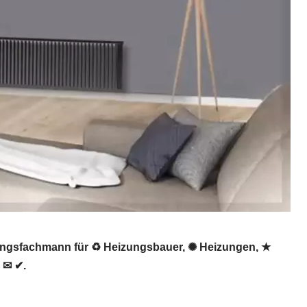
zungsfachmann für ♻ Heizungsbauer, ✺ Heizungen, ★
 ✉ ✔.