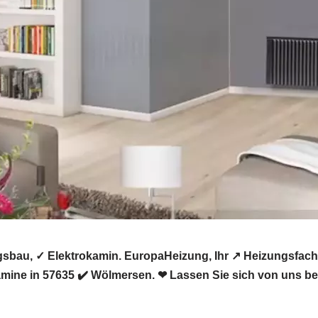
sbau, ✓ Elektrokamin. EuropaHeizung, Ihr ↗️ Heizungsfac
amine in 57635 ✔️ Wölmersen. ❤ Lassen Sie sich von uns be