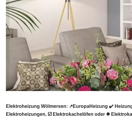
Elektroheizung Wölmersen: ↗️EuropaHeizung ✔️ Heizung
Elektroheizungen, ☑️ Elektrokachelöfen oder ✹ Elektrok