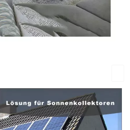
EuropaHeizung