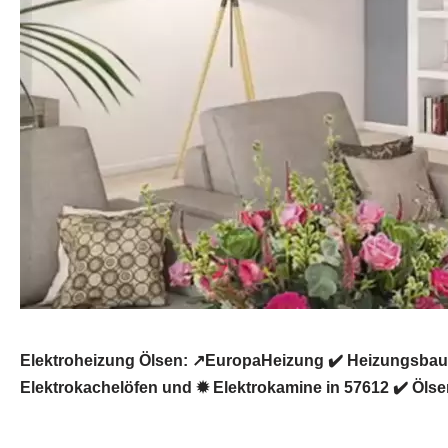
Elektroheizung Ölsen: ↗️EuropaHeizung ✔️ Heizungsbau
Elektrokachelöfen und ✹ Elektrokamine in 57612 ✔️ Ölsen