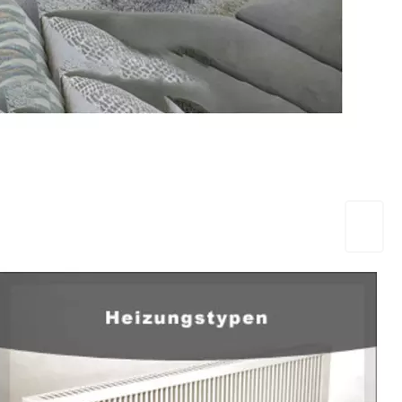
EuropaHeizung