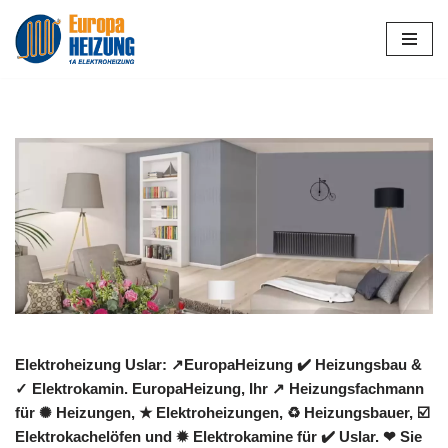
Zum
Inhalt
springen
Elektroheizung Uslar: ↗️EuropaHeizung ✔️ Heizungsbau &
✓ Elektrokamin. EuropaHeizung, Ihr ↗️ Heizungsfachmann
für ✺ Heizungen, ★ Elektroheizungen, ♻ Heizungsbauer, ☑️
Elektrokachelöfen und ✹ Elektrokamine für ✔️ Uslar. ❤ Sie