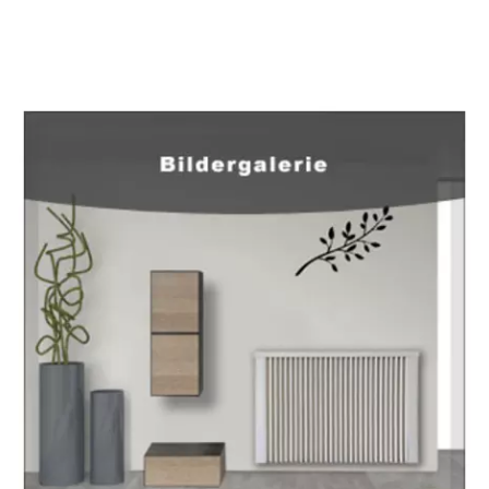
EuropaHeizung