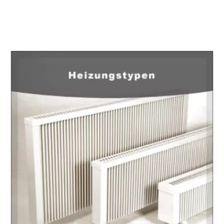
EuropaHeizung