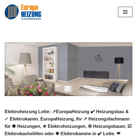
Zum
Inhalt
springen
Elektroheizung Lotte: ↗️EuropaHeizung ✔️ Heizungsbau &
✓ Elektrokamin. EuropaHeizung, Ihr ↗️ Heizungsfachmann
für ✺ Heizungen, ★ Elektroheizungen, ♻ Heizungsbauer, ☑️
Elektrokachelöfen oder ✹ Elektrokamine in ✔️ Lotte. ❤