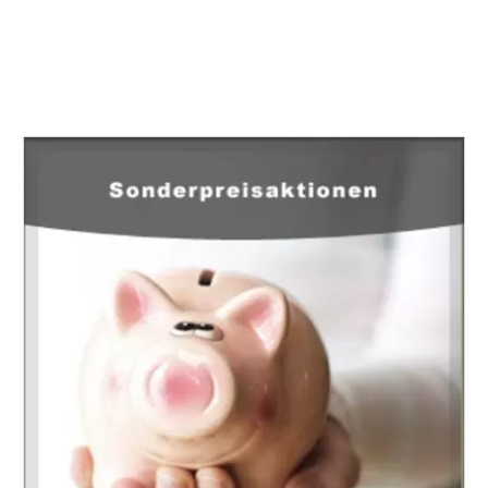
EuropaHeizung