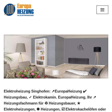
Zum
Inhalt
springen
Elektroheizung Singhofen: ↗️EuropaHeizung ✔️
Heizungsbau, ✓ Elektrokamin. EuropaHeizung, Ihr ↗️
Heizungsfachmann für ♻ Heizungsbauer, ★
Elektroheizungen, ✺ Heizungen, ☑️ Elektrokachelöfen oder