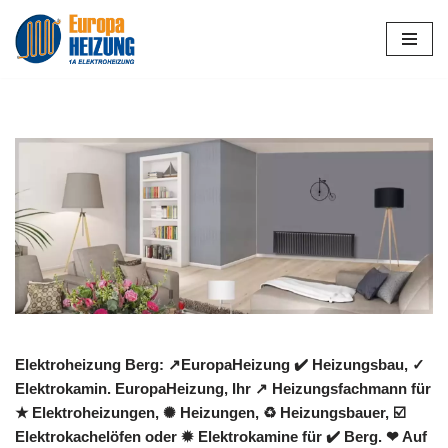
Zum
Inhalt
springen
Elektroheizung Berg: ↗️EuropaHeizung ✔️ Heizungsbau, ✓
Elektrokamin. EuropaHeizung, Ihr ↗️ Heizungsfachmann für
★ Elektroheizungen, ✺ Heizungen, ♻ Heizungsbauer, ☑️
Elektrokachelöfen oder ✹ Elektrokamine für ✔️ Berg. ❤ Auf