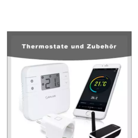
EuropaHeizung