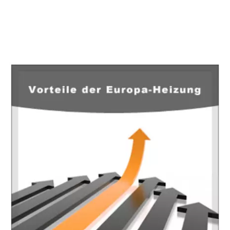
EuropaHeizung