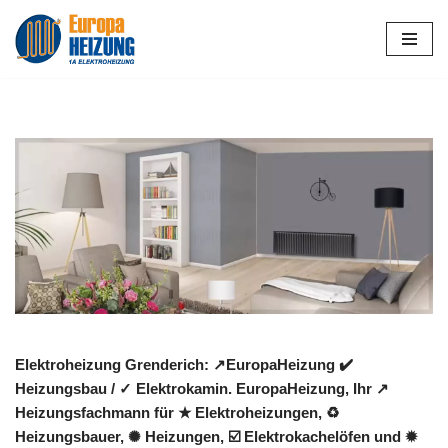
Zum
Inhalt
springen
Elektroheizung Grenderich: ↗️EuropaHeizung ✔️
Heizungsbau / ✓ Elektrokamin. EuropaHeizung, Ihr ↗️
Heizungsfachmann für ★ Elektroheizungen, ♻
Heizungsbauer, ✺ Heizungen, ☑️ Elektrokachelöfen und ✹