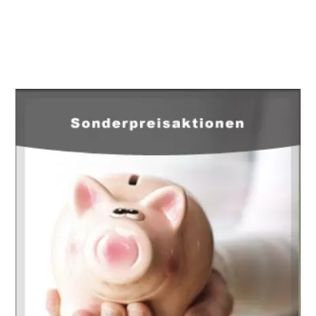
EuropaHeizung