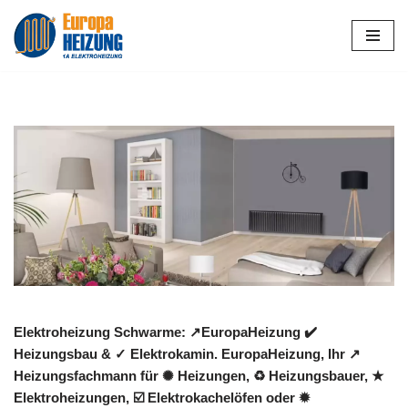
Zum
Inhalt
springen
Elektroheizung Schwarme: ↗️EuropaHeizung ✔️
Heizungsbau & ✓ Elektrokamin. EuropaHeizung, Ihr ↗️
Heizungsfachmann für ✺ Heizungen, ♻ Heizungsbauer, ★
Elektroheizungen, ☑️ Elektrokachelöfen oder ✹