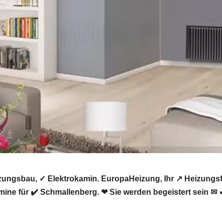
zungsbau, ✓ Elektrokamin. EuropaHeizung, Ihr ↗️ Heizung
ine für ✔️ Schmallenberg. ❤ Sie werden begeistert sein ✉ 