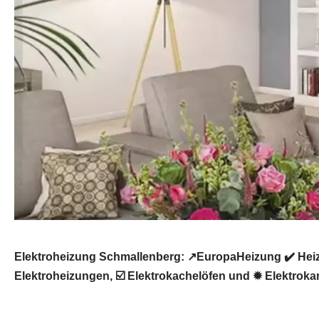
Elektroheizung Schmallenberg: ↗️EuropaHeizung ✔️ Hei
Elektroheizungen, ☑️ Elektrokachelöfen und ✹ Elektrokam