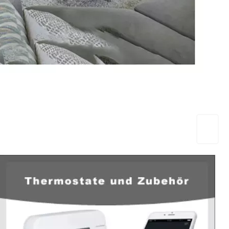
EuropaHeizung