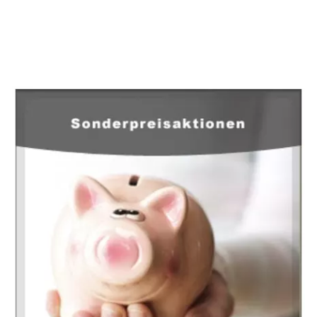
EuropaHeizung