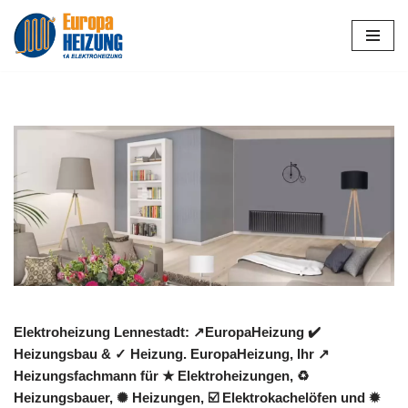
Zum
Inhalt
springen
Elektroheizung Lennestadt: ↗️EuropaHeizung ✔️
Heizungsbau & ✓ Heizung. EuropaHeizung, Ihr ↗️
Heizungsfachmann für ★ Elektroheizungen, ♻
Heizungsbauer, ✺ Heizungen, ☑️ Elektrokachelöfen und ✹