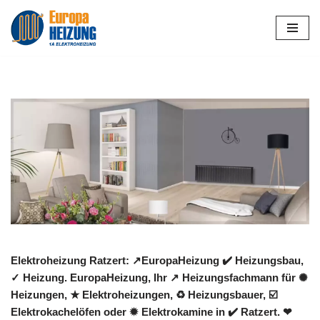
Zum
Inhalt
springen
Elektroheizung Ratzert: ↗️EuropaHeizung ✔️ Heizungsbau,
✓ Heizung. EuropaHeizung, Ihr ↗️ Heizungsfachmann für ✺
Heizungen, ★ Elektroheizungen, ♻ Heizungsbauer, ☑️
Elektrokachelöfen oder ✹ Elektrokamine in ✔️ Ratzert. ❤