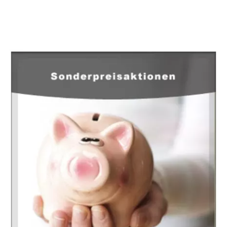
EuropaHeizung