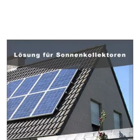
EuropaHeizung