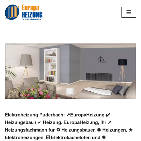
Zum
Inhalt
springen
Elektroheizung Puderbach: ↗️EuropaHeizung ✔️
Heizungsbau / ✓ Heizung. EuropaHeizung, Ihr ↗️
Heizungsfachmann für ♻ Heizungsbauer, ✺ Heizungen, ★
Elektroheizungen, ☑️ Elektrokachelöfen und ✹