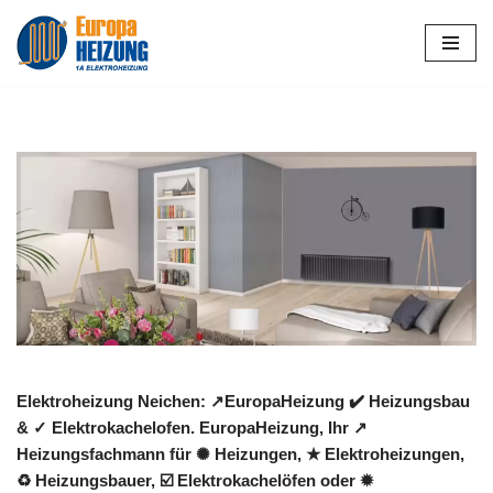
Zum
Inhalt
springen
Elektroheizung Neichen: ↗️EuropaHeizung ✔️ Heizungsbau
& ✓ Elektrokachelofen. EuropaHeizung, Ihr ↗️
Heizungsfachmann für ✺ Heizungen, ★ Elektroheizungen,
♻ Heizungsbauer, ☑️ Elektrokachelöfen oder ✹