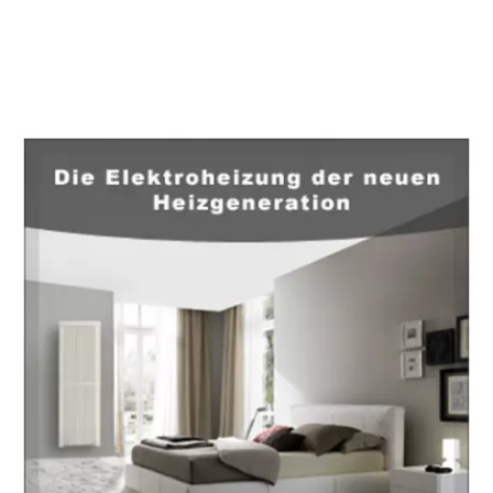
EuropaHeizung