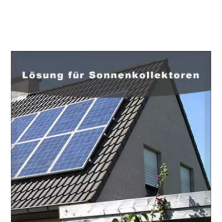
EuropaHeizung