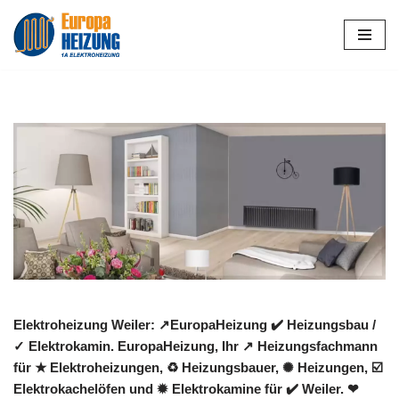
Zum
Inhalt
springen
Elektroheizung Weiler: ↗️EuropaHeizung ✔️ Heizungsbau /
✓ Elektrokamin. EuropaHeizung, Ihr ↗️ Heizungsfachmann
für ★ Elektroheizungen, ♻ Heizungsbauer, ✺ Heizungen, ☑️
Elektrokachelöfen und ✹ Elektrokamine für ✔️ Weiler. ❤