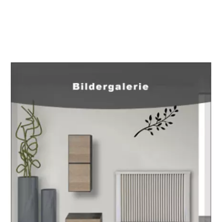
EuropaHeizung