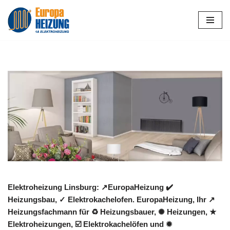
Zum
Inhalt
springen
Elektroheizung Linsburg: ↗️EuropaHeizung ✔️
Heizungsbau, ✓ Elektrokachelofen. EuropaHeizung, Ihr ↗️
Heizungsfachmann für ♻ Heizungsbauer, ✺ Heizungen, ★
Elektroheizungen, ☑️ Elektrokachelöfen und ✹