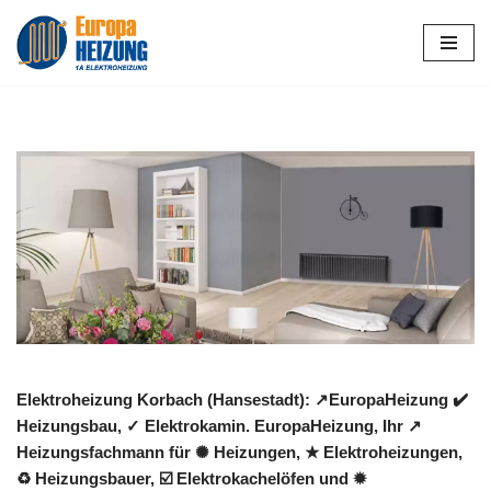
Zum
Inhalt
springen
Elektroheizung Korbach (Hansestadt): ↗️EuropaHeizung ✔️
Heizungsbau, ✓ Elektrokamin. EuropaHeizung, Ihr ↗️
Heizungsfachmann für ✺ Heizungen, ★ Elektroheizungen,
♻ Heizungsbauer, ☑️ Elektrokachelöfen und ✹