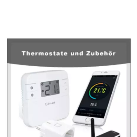
EuropaHeizung