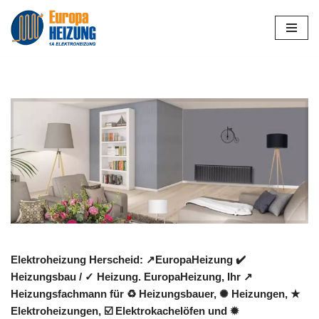
Zum
Inhalt
springen
Elektroheizung Herscheid: ↗️EuropaHeizung ✔️
Heizungsbau / ✓ Heizung. EuropaHeizung, Ihr ↗️
Heizungsfachmann für ♻ Heizungsbauer, ✺ Heizungen, ★
Elektroheizungen, ☑️ Elektrokachelöfen und ✹