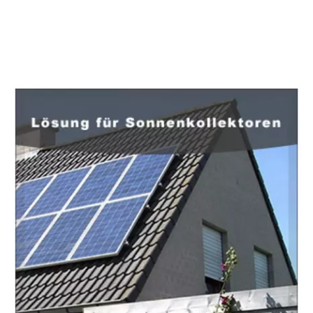
EuropaHeizung