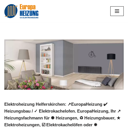
Zum
Inhalt
springen
Elektroheizung Helferskirchen: ↗️EuropaHeizung ✔️
Heizungsbau / ✓ Elektrokachelofen. EuropaHeizung, Ihr ↗️
Heizungsfachmann für ✺ Heizungen, ♻ Heizungsbauer, ★
Elektroheizungen, ☑️ Elektrokachelöfen oder ✹