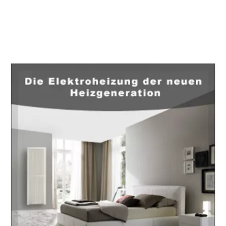
EuropaHeizung