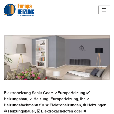
Zum
Inhalt
springen
Elektroheizung Sankt Goar: ↗️EuropaHeizung ✔️
Heizungsbau, ✓ Heizung. EuropaHeizung, Ihr ↗️
Heizungsfachmann für ★ Elektroheizungen, ✺ Heizungen,
♻ Heizungsbauer, ☑️ Elektrokachelöfen oder ✹