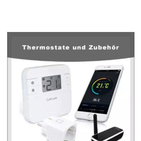
EuropaHeizung