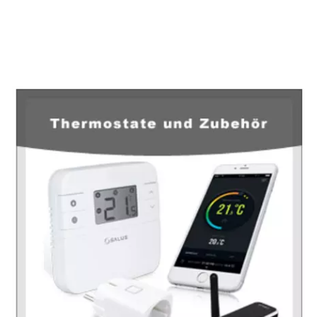
EuropaHeizung