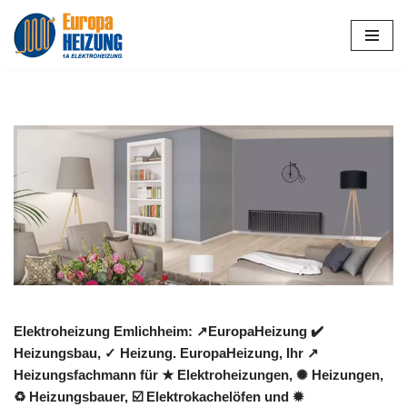
Zum
Inhalt
springen
Elektroheizung Emlichheim: ↗️EuropaHeizung ✔️
Heizungsbau, ✓ Heizung. EuropaHeizung, Ihr ↗️
Heizungsfachmann für ★ Elektroheizungen, ✺ Heizungen,
♻ Heizungsbauer, ☑️ Elektrokachelöfen und ✹