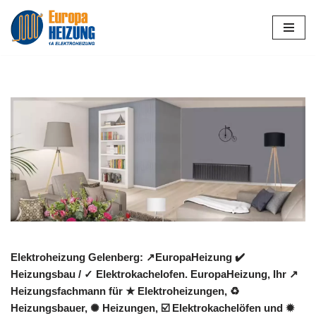
Zum
Inhalt
springen
Elektroheizung Gelenberg: ↗️EuropaHeizung ✔️
Heizungsbau / ✓ Elektrokachelofen. EuropaHeizung, Ihr ↗️
Heizungsfachmann für ★ Elektroheizungen, ♻
Heizungsbauer, ✺ Heizungen, ☑️ Elektrokachelöfen und ✹