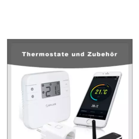
EuropaHeizung