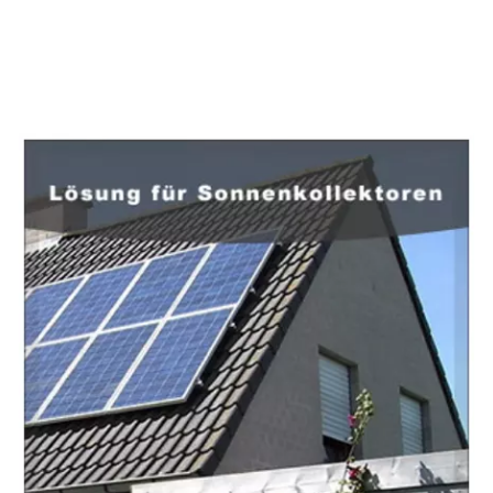
EuropaHeizung