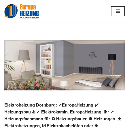
Zum
Inhalt
springen
Elektroheizung Dornburg: ↗️EuropaHeizung ✔️
Heizungsbau & ✓ Elektrokamin. EuropaHeizung, Ihr ↗️
Heizungsfachmann für ♻ Heizungsbauer, ✺ Heizungen, ★
Elektroheizungen, ☑️ Elektrokachelöfen oder ✹