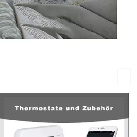
EuropaHeizung