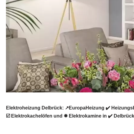
Elektroheizung Delbrück: ↗️EuropaHeizung ✔️ Heizungs
☑️ Elektrokachelöfen und ✹ Elektrokamine in ✔️ Delbrück