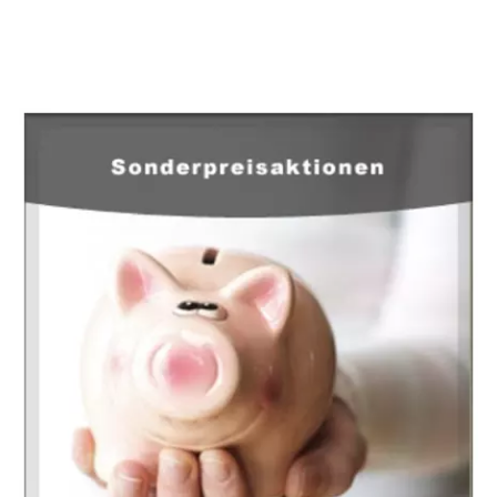
EuropaHeizung