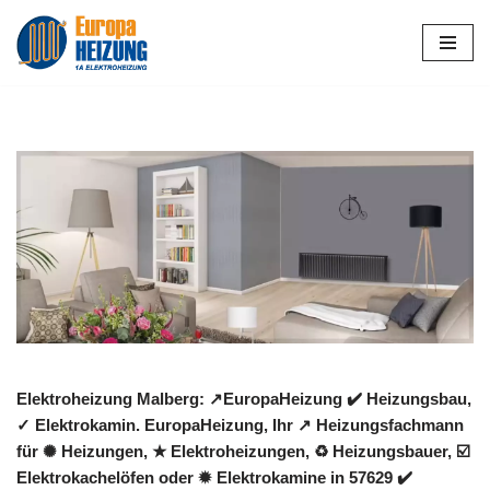
Zum
Inhalt
springen
Elektroheizung Malberg: ↗️EuropaHeizung ✔️ Heizungsbau,
✓ Elektrokamin. EuropaHeizung, Ihr ↗️ Heizungsfachmann
für ✺ Heizungen, ★ Elektroheizungen, ♻ Heizungsbauer, ☑️
Elektrokachelöfen oder ✹ Elektrokamine in 57629 ✔️