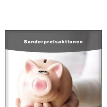
EuropaHeizung