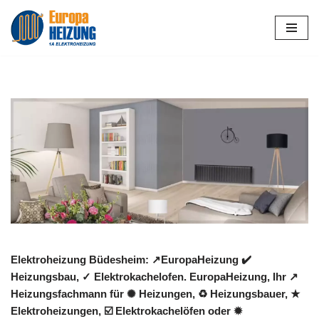
Zum
Inhalt
springen
Elektroheizung Büdesheim: ↗️EuropaHeizung ✔️
Heizungsbau, ✓ Elektrokachelofen. EuropaHeizung, Ihr ↗️
Heizungsfachmann für ✺ Heizungen, ♻ Heizungsbauer, ★
Elektroheizungen, ☑️ Elektrokachelöfen oder ✹