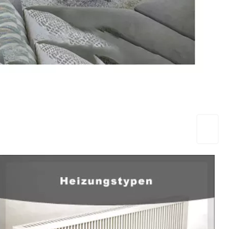
EuropaHeizung