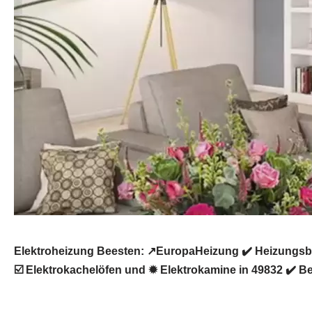
Elektroheizung Beesten: ↗️EuropaHeizung ✔️ Heizungsb
☑️ Elektrokachelöfen und ✹ Elektrokamine in 49832 ✔️ Be