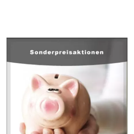
EuropaHeizung