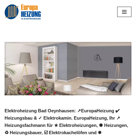
Zum
Inhalt
springen
Elektroheizung Bad Oeynhausen: ↗️EuropaHeizung ✔️
Heizungsbau & ✓ Elektrokamin. EuropaHeizung, Ihr ↗️
Heizungsfachmann für ★ Elektroheizungen, ✺ Heizungen,
♻ Heizungsbauer, ☑️ Elektrokachelöfen und ✹