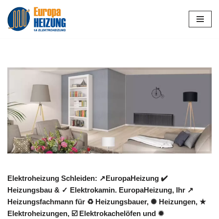
Zum
Inhalt
springen
Elektroheizung Schleiden: ↗️EuropaHeizung ✔️
Heizungsbau & ✓ Elektrokamin. EuropaHeizung, Ihr ↗️
Heizungsfachmann für ♻ Heizungsbauer, ✺ Heizungen, ★
Elektroheizungen, ☑️ Elektrokachelöfen und ✹