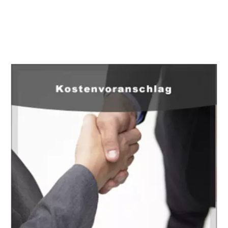
EuropaHeizung