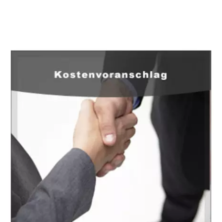
EuropaHeizung