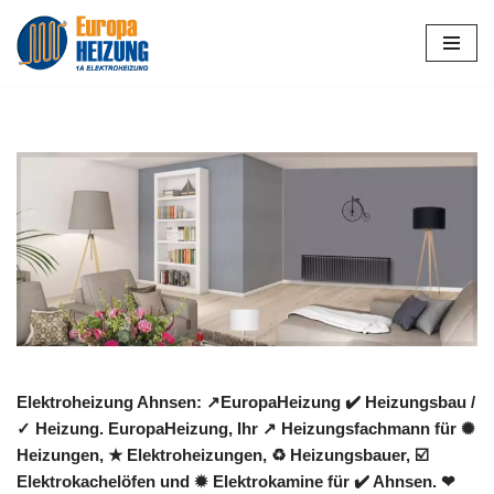
Zum
Inhalt
springen
Elektroheizung Ahnsen: ↗️EuropaHeizung ✔️ Heizungsbau /
✓ Heizung. EuropaHeizung, Ihr ↗️ Heizungsfachmann für ✺
Heizungen, ★ Elektroheizungen, ♻ Heizungsbauer, ☑️
Elektrokachelöfen und ✹ Elektrokamine für ✔️ Ahnsen. ❤