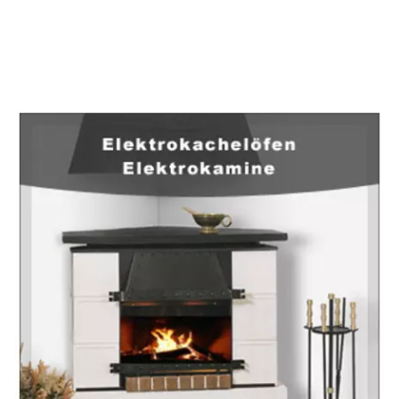
EuropaHeizung