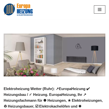
Zum
Inhalt
springen
Elektroheizung Wetter (Ruhr): ↗️EuropaHeizung ✔️
Heizungsbau / ✓ Heizung. EuropaHeizung, Ihr ↗️
Heizungsfachmann für ✺ Heizungen, ★ Elektroheizungen,
♻ Heizungsbauer, ☑️ Elektrokachelöfen und ✹