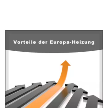
EuropaHeizung