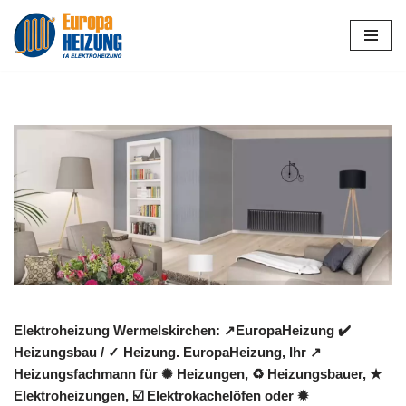
Zum
Inhalt
springen
Elektroheizung Wermelskirchen: ↗️EuropaHeizung ✔️
Heizungsbau / ✓ Heizung. EuropaHeizung, Ihr ↗️
Heizungsfachmann für ✺ Heizungen, ♻ Heizungsbauer, ★
Elektroheizungen, ☑️ Elektrokachelöfen oder ✹