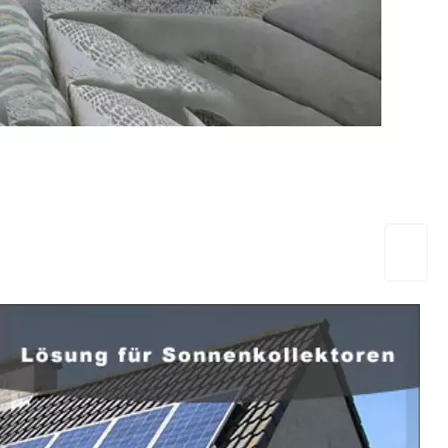
EuropaHeizung