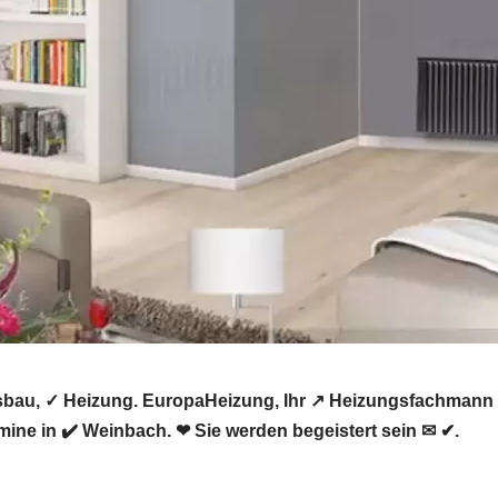
bau, ✓ Heizung. EuropaHeizung, Ihr ↗️ Heizungsfachmann
mine in ✔️ Weinbach. ❤ Sie werden begeistert sein ✉ ✔.