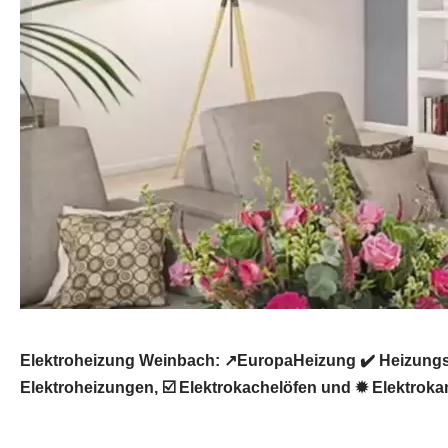
Elektroheizung Weinbach: ↗️EuropaHeizung ✔️ Heizungs
Elektroheizungen, ☑️ Elektrokachelöfen und ✹ Elektroka