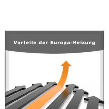
EuropaHeizung