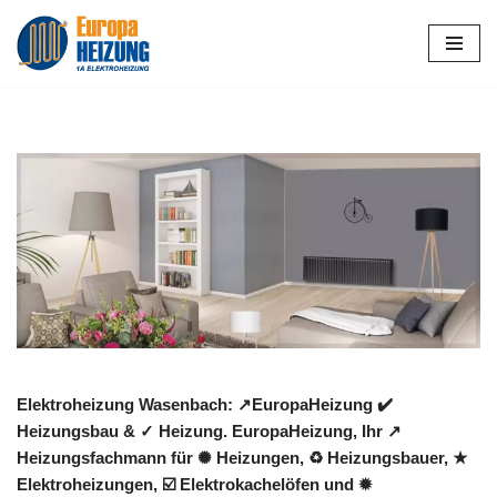
Zum
Inhalt
springen
Elektroheizung Wasenbach: ↗️EuropaHeizung ✔️
Heizungsbau & ✓ Heizung. EuropaHeizung, Ihr ↗️
Heizungsfachmann für ✺ Heizungen, ♻ Heizungsbauer, ★
Elektroheizungen, ☑️ Elektrokachelöfen und ✹