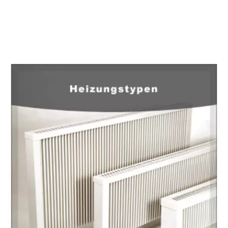
EuropaHeizung