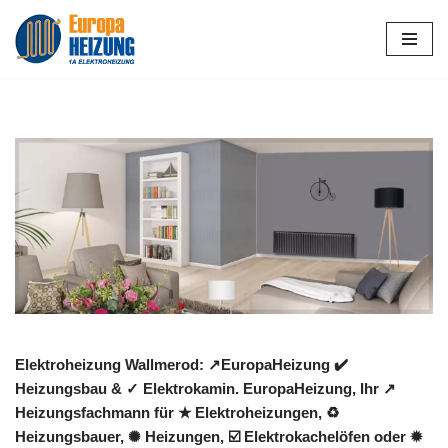
Zum
Inhalt
springen
Elektroheizung Wallmerod: ↗️EuropaHeizung ✔️
Heizungsbau & ✓ Elektrokamin. EuropaHeizung, Ihr ↗️
Heizungsfachmann für ★ Elektroheizungen, ♻
Heizungsbauer, ✺ Heizungen, ☑️ Elektrokachelöfen oder ✹